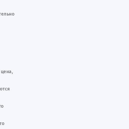
тельно
 цена,
ются
то
то