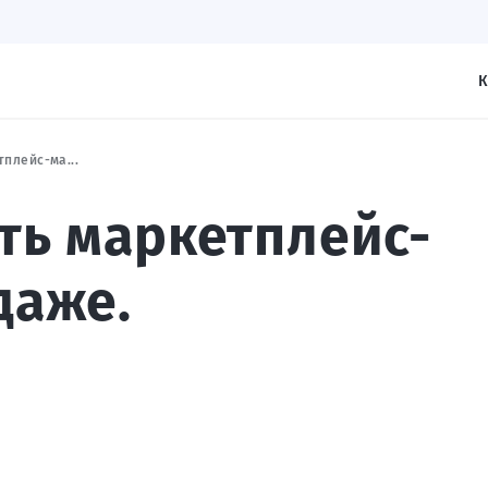
К
плейс-ма...
ть маркетплейс-
даже.