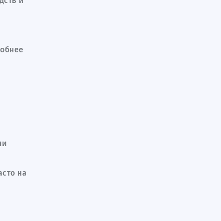
дств и
робнее
ни
асто на