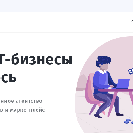
К
T-бизнесы
есь
анное агентство
в и маркетплейс-