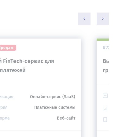
#729
Продан
Прода
 FinTech-сервис для
Высокорент
платежей
группа сайт
Монетизаци
изация
Онлайн-сервис (SaaS)
трия
Платежные системы
Индустрия
орма
Веб-сайт
Платформа