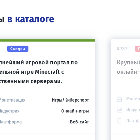
сы
в каталоге
#737
Скидка
пнейший игровой портал по
Крупный
ильной игре Minecraft с
онлайн-
ственными серверами.
Монет
Монетизация
Игры/Киберспорт
Индус
Индустрия
Онлайн-игры
Платф
Платформа
Веб-сайт