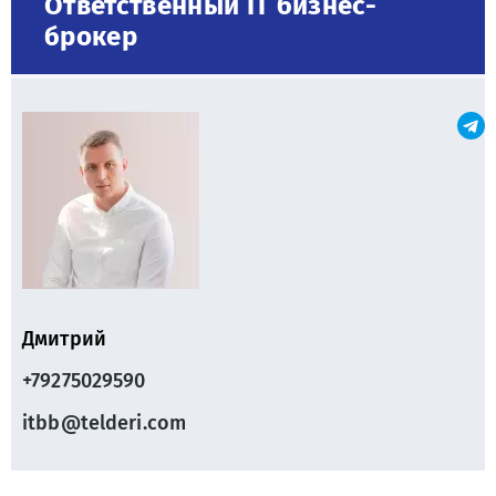
Ответственный IT бизнес-
брокер
Дмитрий
+79275029590
itbb@telderi.com