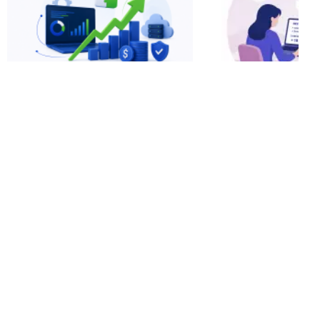
статьи
статьи
продавцам и покупателям
продавцам и поку
Мультипликатор
Окупаемость 
прибыли при продаже IT-
покупке гото
бизнеса: от чего зависит
онлайн-бизне
и как у...
ждать возврат
02 июля
29 июня