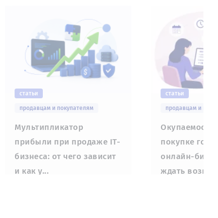
статьи
статьи
продавцам и покупателям
продавцам и поку
Мультипликатор
Окупаемость 
прибыли при продаже IT-
покупке гото
бизнеса: от чего зависит
онлайн-бизне
и как у...
ждать возврат
02 июля
29 июня