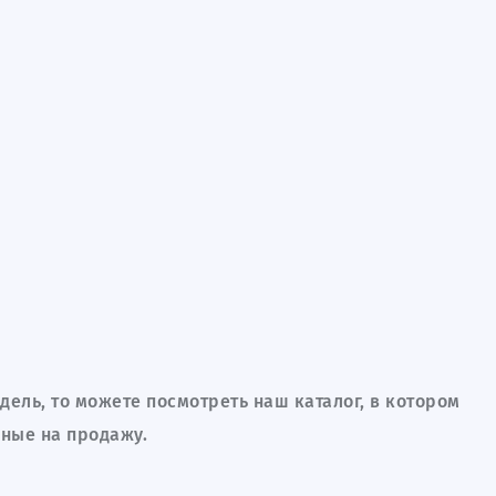
ительный каталог готовых бизнес
есь с актуальными предложениями и найдите
й бизнес уже сегодня
ель, то можете посмотреть наш каталог, в котором
нные на продажу.
отовый бизнес
Активы на маркетп