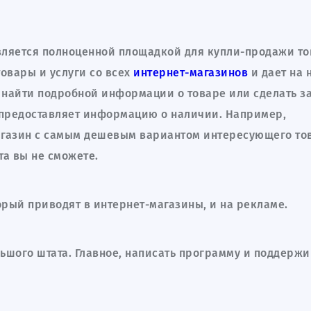
ся на еженедельную email-рассылку с новыми
является полноценной площадкой для купли-продажи то
товары и услуги со всех
интернет-магазинов
и дает на 
я найти подробной информации о товаре или сделать за
и предоставляет информацию о наличии. Например,
 обработку персональных данных и ознакомлен с
Политикой конфиденц
агазин с самым дешевым вариантом интересующего то
та вы не сможете.
орый приводят в интернет-магазины, и на рекламе.
ьшого штата. Главное, написать программу и поддержи