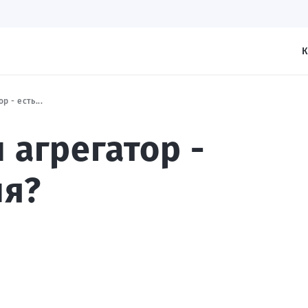
К
 - есть...
 агрегатор -
ия?