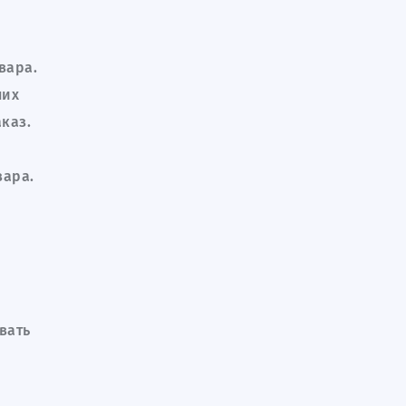
 лотами
вара.
них
каз.
иальности
вара.
вать