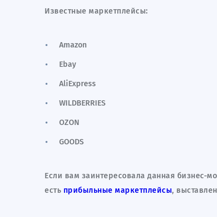
Известные маркетплейсы:
Amazon
Ebay
AliExpress
WILDBERRIES
OZON
Дополн
GOODS
Ознакомьт
подходящи
Если вам заинтересовала данная бизнес-мод
есть
прибыльные маркетплейсы
, выставле
Г