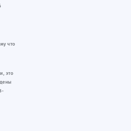
б
му что
и, это
едены
В-