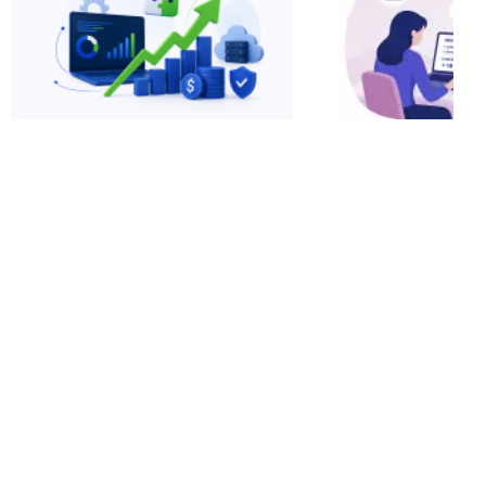
статьи
статьи
продавцам и покупателям
продавцам и поку
Мультипликатор
Окупаемость 
прибыли при продаже IT-
покупке гото
бизнеса: от чего зависит
онлайн-бизне
и как у...
ждать возврат
02 июля
29 июня